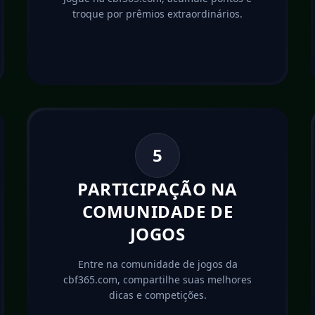
troque por prêmios extraordinários.
5
PARTICIPAÇÃO NA
COMUNIDADE DE
JOGOS
Entre na comunidade de jogos da
cbf365.com, compartilhe suas melhores
dicas e competições.