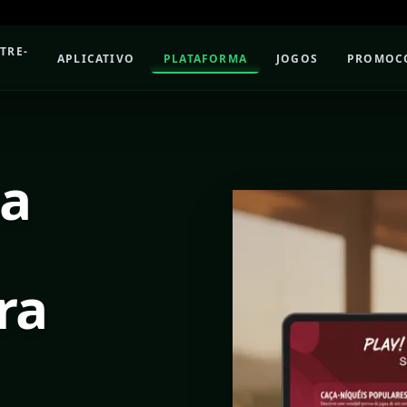
TRE-
APLICATIVO
PLATAFORMA
JOGOS
PROMOC
ma
ra