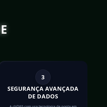
NE
3
SEGURANÇA AVANÇADA
DE DADOS
A cbf365.com usa tecnologia de ponta em