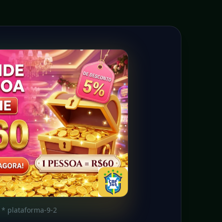
* plataforma-9-2