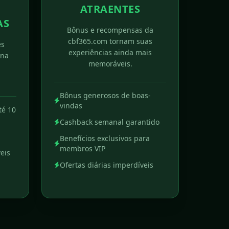
ATRAENTES
AS
Bônus e recompensas da
cbf365.com tornam suas
es
experiências ainda mais
 na
memoráveis.
Bônus generosos de boas-
vindas
té 10
Cashback semanal garantido
Benefícios exclusivos para
membros VIP
veis
Ofertas diárias imperdíveis