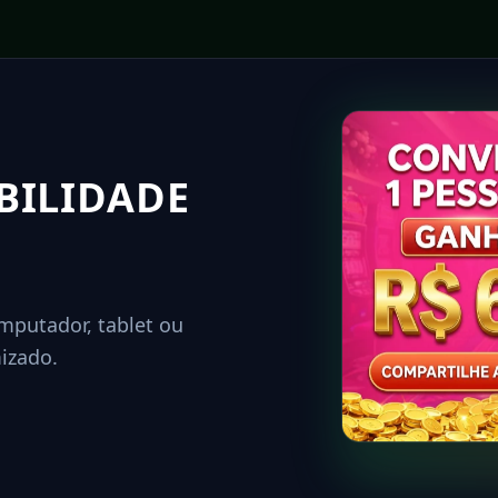
BILIDADE
mputador, tablet ou
izado.