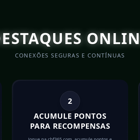
ESTAQUES ONLI
CONEXÕES SEGURAS E CONTÍNUAS
2
ACUMULE PONTOS
PARA RECOMPENSAS
Jogue na cbf365.com, acumule pontos e