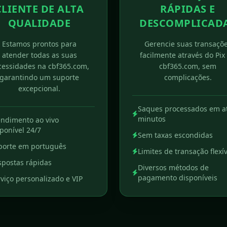
CLIENTE DE ALTA
RÁPIDAS E
QUALIDADE
DESCOMPLICAD
Estamos prontos para
Gerencie suas transaçõ
atender todas as suas
facilmente através do Pix
cessidades na cbf365.com,
cbf365.com, sem
garantindo um suporte
complicações.
excepcional.
Saques processados em a
minutos
endimento ao vivo
ponível 24/7
Sem taxas escondidas
porte em português
Limites de transação flexí
spostas rápidas
Diversos métodos de
pagamento disponíveis
viço personalizado e VIP