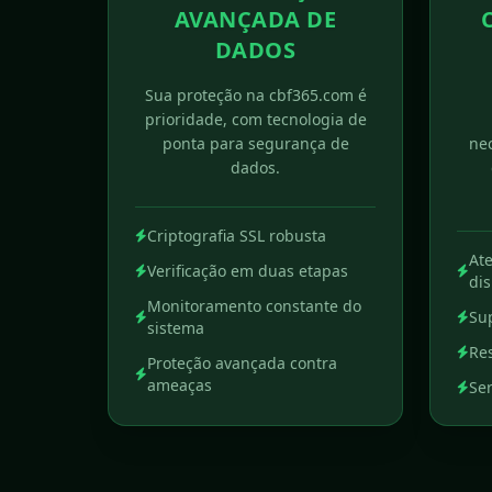
AVANÇADA DE
DADOS
Sua proteção na cbf365.com é
prioridade, com tecnologia de
ponta para segurança de
ne
dados.
Criptografia SSL robusta
At
Verificação em duas etapas
dis
Monitoramento constante do
Su
sistema
Re
Proteção avançada contra
ameaças
Ser