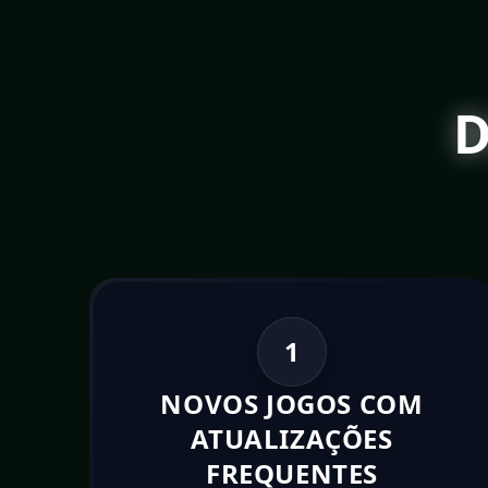
D
1
NOVOS JOGOS COM
ATUALIZAÇÕES
FREQUENTES