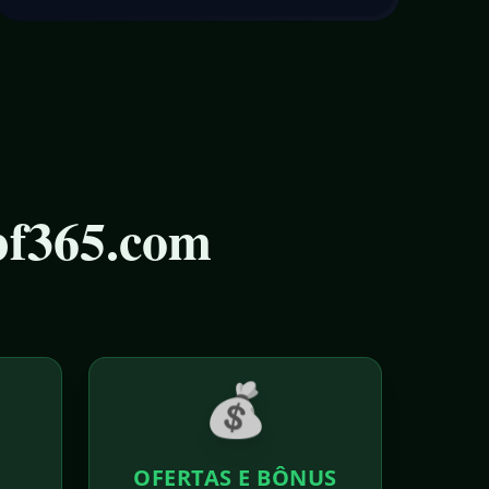
cbf365.com
💰
OFERTAS E BÔNUS