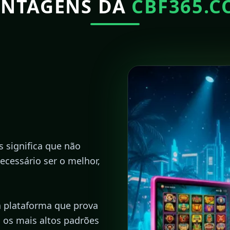
ANTAGENS DA
CBF365.
 significa que não
ecessário ser o melhor,
 plataforma que prova
o os mais altos padrões