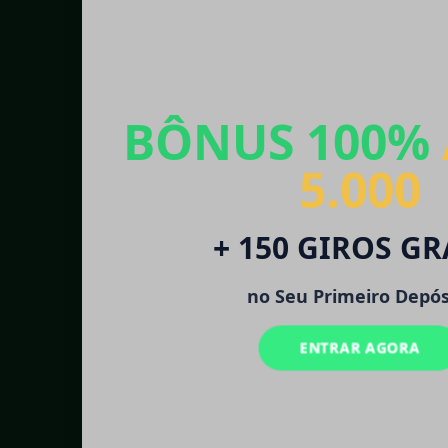
BÔNUS 100%
5.000
+ 150 GIROS GR
no Seu Primeiro Depós
ENTRAR AGORA