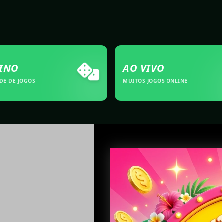
INO
AO VIVO
DE DE JOGOS
MUITOS JOGOS ONLINE