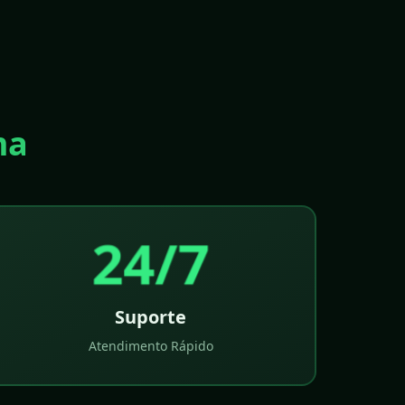
ma
24/7
Suporte
Atendimento Rápido