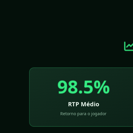
98.5%
RTP Médio
Retorno para o jogador