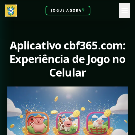
JOGUE AGORA
Aplicativo cbf365.com:
Experiência de Jogo no
Celular