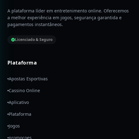
A plataforma líder em entretenimento online. Oferecemos
a melhor experiência em jogos, segurança garantida e
pagamentos instantâneos.
Licenciado & Seguro
Plataforma
Apostas Esportivas
Cassino Online
Aplicativo
Plataforma
Jogos
promocoes