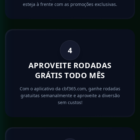
esteja à frente com as promoções exclusivas.
4
APROVEITE RODADAS
GRÁTIS TODO MÊS
Com o aplicativo da cbf365.com, ganhe rodadas
gratuitas semanalmente e aproveite a diversão
sem custos!