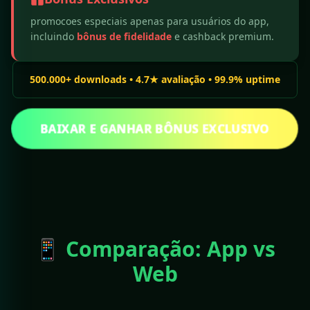
promocoes especiais apenas para usuários do app,
incluindo
bônus de fidelidade
e cashback premium.
500.000+ downloads • 4.7★ avaliação • 99.9% uptime
BAIXAR E GANHAR BÔNUS EXCLUSIVO
📱 Comparação: App vs
Web