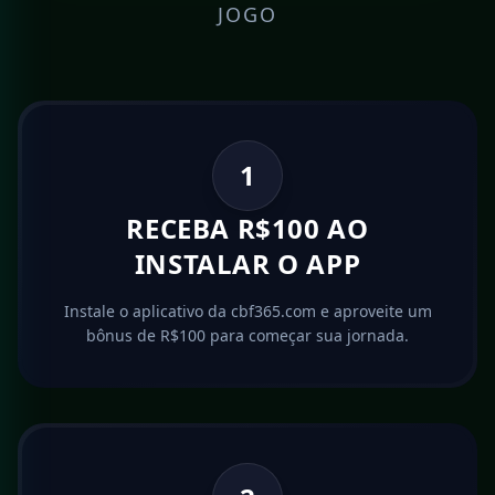
JOGO
1
RECEBA R$100 AO
INSTALAR O APP
Instale o aplicativo da cbf365.com e aproveite um
bônus de R$100 para começar sua jornada.