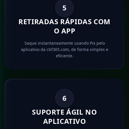
5
RETIRADAS RÁPIDAS COM
O APP
Saque instantaneamente usando Pix pelo
aplicativo da cbf365.com, de forma simples e
eficiente.
6
SUPORTE ÁGIL NO
APLICATIVO