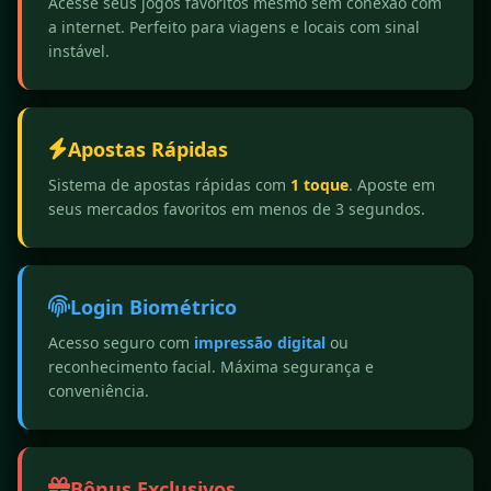
Acesse seus jogos favoritos mesmo sem conexão com
a internet. Perfeito para viagens e locais com sinal
instável.
Apostas Rápidas
Sistema de apostas rápidas com
1 toque
. Aposte em
seus mercados favoritos em menos de 3 segundos.
Login Biométrico
Acesso seguro com
impressão digital
ou
reconhecimento facial. Máxima segurança e
conveniência.
Bônus Exclusivos