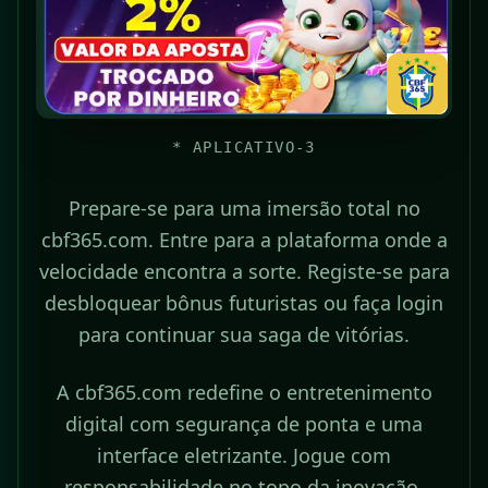
* APLICATIVO-3
Prepare-se para uma imersão total no
cbf365.com. Entre para a plataforma onde a
velocidade encontra a sorte. Registe-se para
desbloquear bônus futuristas ou faça login
para continuar sua saga de vitórias.
A cbf365.com redefine o entretenimento
digital com segurança de ponta e uma
interface eletrizante. Jogue com
responsabilidade no topo da inovação.